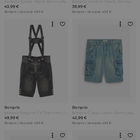
bonprix Sweat-Jeans-Bermuda Slim Fit (2er Pack) Blau
bonprix Stretch-Jeans-Bermuda (2er Pack) mit verstärktem Schritt Regular Fit Blau
43,99 €
39,99 €
Bonprix | Versand: 4,95 €
Bonprix | Versand: 4,95 €
Bonprix
Bonprix
bonprix Regular Fit Trachten-Jeans Schwarz
bonprix Cargo-Jeans-Bermuda Regular Fit Blau
49,99 €
42,99 €
Bonprix | Versand: 4,95 €
Bonprix | Versand: 4,95 €