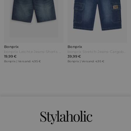
Bonprix
Bonprix
bonprix Leichte Jeans-Shorts mit Dehnbund Relaxed Fit Blau
bonprix Stretch-Jeans-Cargobermuda Regular Fit Blau
19,99 €
39,99 €
Bonprix | Versand: 4,95 €
Bonprix | Versand: 4,95 €
Stylaholic