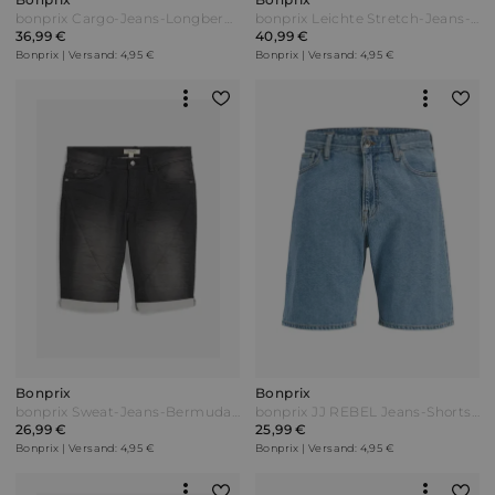
bonprix Cargo-Jeans-Longbermuda Relaxed Fit Schwarz
bonprix Leichte Stretch-Jeans-Long-Cargobermuda Relaxed Fit Blau
36,99 €
40,99 €
Bonprix | Versand: 4,95 €
Bonprix | Versand: 4,95 €
Bonprix
Bonprix
bonprix Sweat-Jeans-Bermuda Relaxed Fit Schwarz
bonprix JJ REBEL Jeans-Shorts Mid Waist Blau
26,99 €
25,99 €
Bonprix | Versand: 4,95 €
Bonprix | Versand: 4,95 €