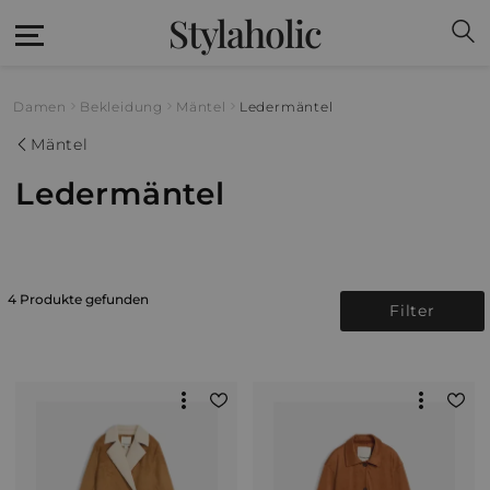
Stylaholic
Damen
Bekleidung
Mäntel
Ledermäntel
Mäntel
Ledermäntel
4 Produkte gefunden
Filter