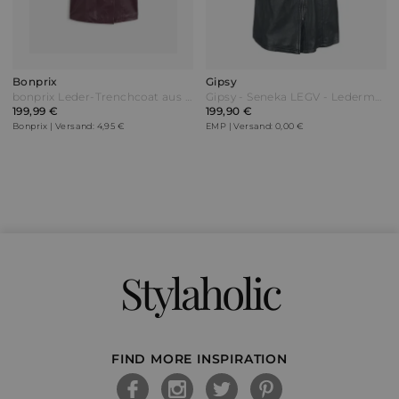
Bonprix
Gipsy
bonprix Leder-Trenchcoat aus Lammnappa Rot
Gipsy - Seneka LEGV - Ledermantel - schwarz
199,99 €
199,90 €
Bonprix | Versand: 4,95 €
EMP | Versand: 0,00 €
Stylaholic
FIND MORE INSPIRATION